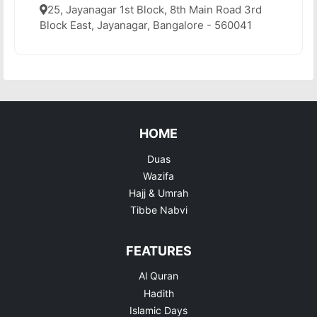
25, Jayanagar 1st Block, 8th Main Road 3rd
Block East, Jayanagar, Bangalore - 560041
HOME
Duas
Wazifa
Hajj & Umrah
Tibbe Nabvi
FEATURES
Al Quran
Hadith
Islamic Days