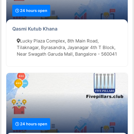
24 hours open
Qasmi Kutub Khana
Lucky Plaza Complex, 8th Main Road,
Tilaknagar, Byrasandra, Jayanagar 4th T Block,
Near Swagath Garuda Mall, Bangalore - 560041
24 hours open