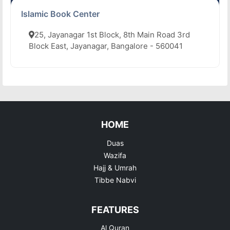
Islamic Book Center
25, Jayanagar 1st Block, 8th Main Road 3rd
Block East, Jayanagar, Bangalore - 560041
HOME
Duas
Wazifa
Hajj & Umrah
Tibbe Nabvi
FEATURES
Al Quran