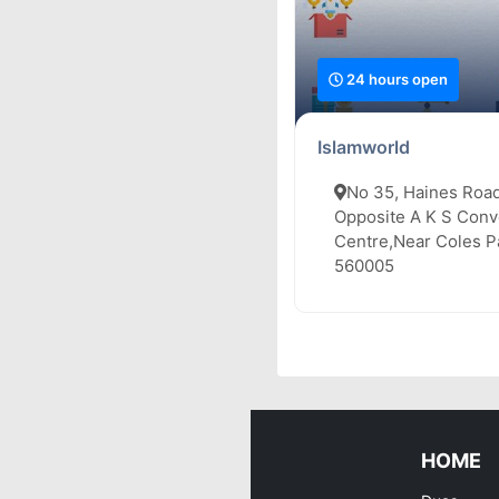
24 hours open
Islamworld
No 35, Haines Road
Opposite A K S Conv
Centre,Near Coles Pa
560005
HOME