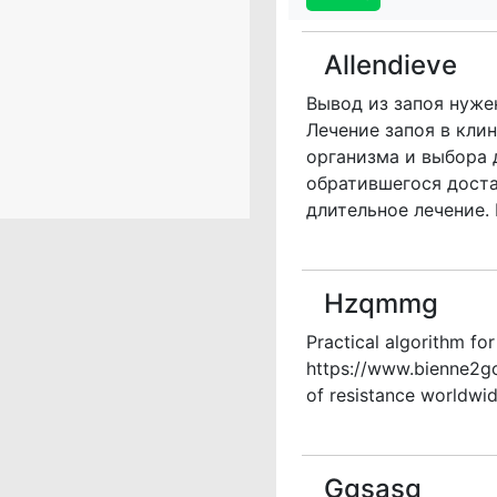
Allendieve
Вывод из запоя нуже
Лечение запоя в кли
организма и выбора 
обратившегося доста
длительное лечение.
Hzqmmg
Practical algorithm fo
https://www.bienne2go.
of resistance worldwid
Ggsasg