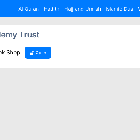
Al Quran
Hadith
Hajj and Umrah
Islamic Dua
demy Trust
ook Shop
Open