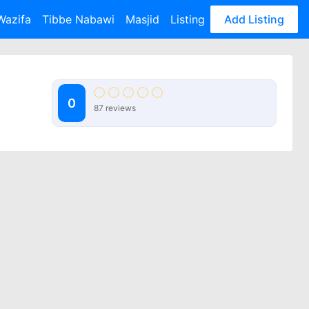
Wazifa
Tibbe Nabawi
Masjid
Listing
Add Listing
0
87 reviews