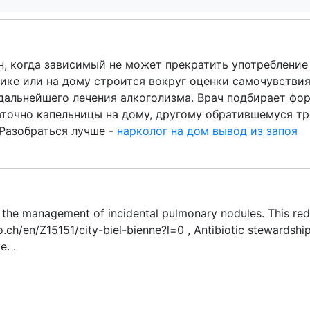
н, когда зависимый не может прекратить употребление
нике или на дому строится вокруг оценки самочувстви
дальнейшего лечения алкоголизма. Врач подбирает фо
точно капельницы на дому, другому обратившемуся тр
 Разобраться лучше -
нарколог на дом вывод из запоя
r the management of incidental pulmonary nodules. This re
ch/en/Z15151/city-biel-bienne?l=0 , Antibiotic stewardship 
e. .