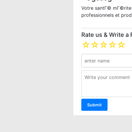
Votre santГ© mГ©rite 
professionnels et produ
Rate us & Write a
☆
☆
☆
☆
☆