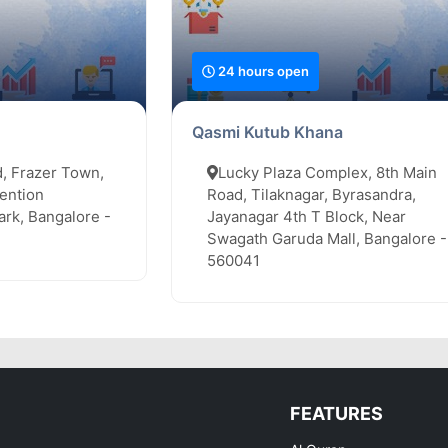
24 hours open
Qasmi Kutub Khana
, Frazer Town,
Lucky Plaza Complex, 8th Main
ention
Road, Tilaknagar, Byrasandra,
rk, Bangalore -
Jayanagar 4th T Block, Near
Swagath Garuda Mall, Bangalore -
560041
FEATURES