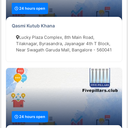
24 hours open
Qasmi Kutub Khana
Lucky Plaza Complex, 8th Main Road,
Tilaknagar, Byrasandra, Jayanagar 4th T Block,
Near Swagath Garuda Mall, Bangalore - 560041
24 hours open