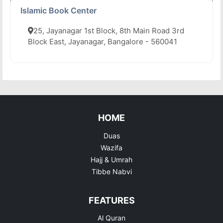
Islamic Book Center
25, Jayanagar 1st Block, 8th Main Road 3rd
Block East, Jayanagar, Bangalore - 560041
HOME
Duas
Wazifa
Hajj & Umrah
Tibbe Nabvi
FEATURES
Al Quran